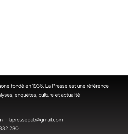
hone fondé en 1936, La Presse est une référence
alyses, enquêtes, culture et actualité
.tn — lapressepub@gmail.com
1 332 280