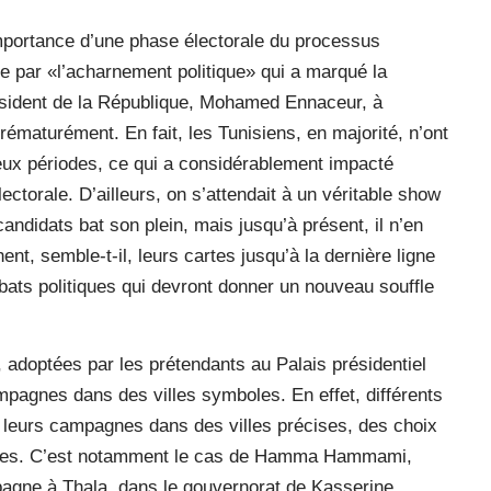
’importance d’une phase électorale du processus
e par «l’acharnement politique» qui a marqué la
résident de la République, Mohamed Ennaceur, à
ématurément. En fait, les Tunisiens, en majorité, n’ont
eux périodes, ce qui a considérablement impacté
torale. D’ailleurs, on s’attendait à un véritable show
candidats bat son plein, mais jusqu’à présent, il n’en
ent, semble-t-il, leurs cartes jusqu’à la dernière ligne
bats politiques qui devront donner un nouveau souffle
, adoptées par les prétendants au Palais présidentiel
mpagnes dans des villes symboles. En effet, différents
er leurs campagnes dans des villes précises, des choix
ques. C’est notamment le cas de Hamma Hammami,
pagne à Thala, dans le gouvernorat de Kasserine,