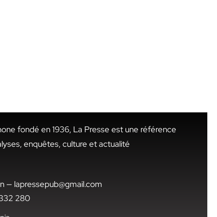
hone fondé en 1936, La Presse est une référence
alyses, enquêtes, culture et actualité
.tn — lapressepub@gmail.com
1 332 280