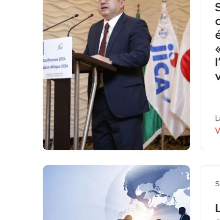
L
V
S