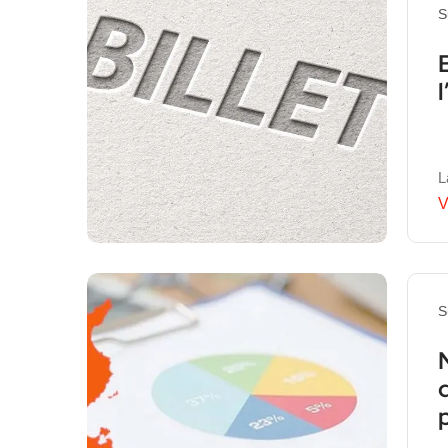
S
L
V
S