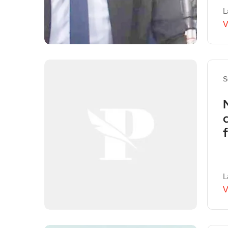
L
V
S
f
L
V