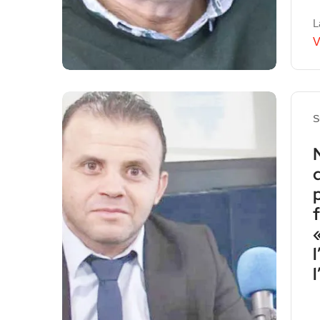
L
V
S