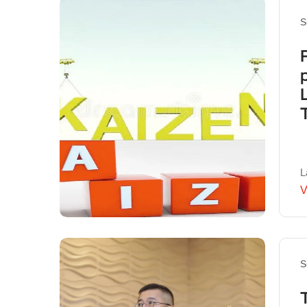
S
L
V
S