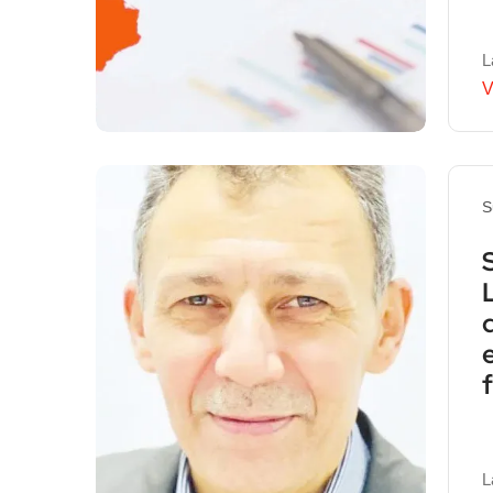
L
V
S
L