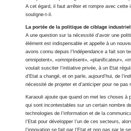
A cet égard, il faut arrêter et rompre avec cette 
souligne-t-il.
La portée de la politique de ciblage industriel
A une question sur la nécessité d’avoir une polit
élément est indispensable et appelle à un nouve
avons connu depuis l’Indépendance a fait son t
omnipotent», «omniprésent», «planificateur», «in
voulait susciter l’initiative privée, à un Etat ré
d’Etat a changé, et on parle, aujourd’hui, de l’indus
nécessité de projeter et d’anticiper pour ne pas ra
Karaouli ajoute que quand on met les choses à p
qui sont incontestables sur un certain nombre de 
technologies de l’information et de la communica
l’Etat pour développer l’un de ces secteurs, al
l’innovation se fait par l’Etat et non pas par le 