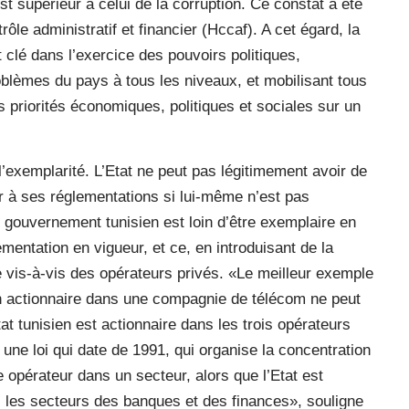
t supérieur à celui de la corruption. Ce constat a été
ôle administratif et financier (Hccaf). A cet égard, la
 clé dans l’exercice des pouvoirs politiques,
oblèmes du pays à tous les niveaux, et mobilisant tous
s priorités économiques, politiques et sociales sur un
’exemplarité. L’Etat ne peut pas légitimement avoir de
éir à ses réglementations si lui-même n’est pas
e gouvernement tunisien est loin d’être exemplaire en
ementation en vigueur, et ce, en introduisant de la
 vis-à-vis des opérateurs privés. «Le meilleur exemple
 un actionnaire dans une compagnie de télécom ne peut
tat tunisien est actionnaire dans les trois opérateurs
ne loi qui date de 1991, qui organise la concentration
e opérateur dans un secteur, alors que l’Etat est
les secteurs des banques et des finances», souligne