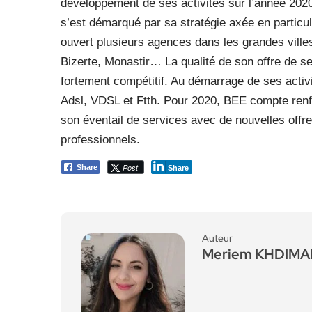
développement de ses activités sur l’année 202
s’est démarqué par sa stratégie axée en particul
ouvert plusieurs agences dans les grandes vill
Bizerte, Monastir… La qualité de son offre de s
fortement compétitif. Au démarrage de ses acti
Adsl, VDSL et Ftth. Pour 2020, BEE compte renfo
son éventail de services avec de nouvelles offr
professionnels.
Post
Share
Share
Auteur
Meriem KHDIM