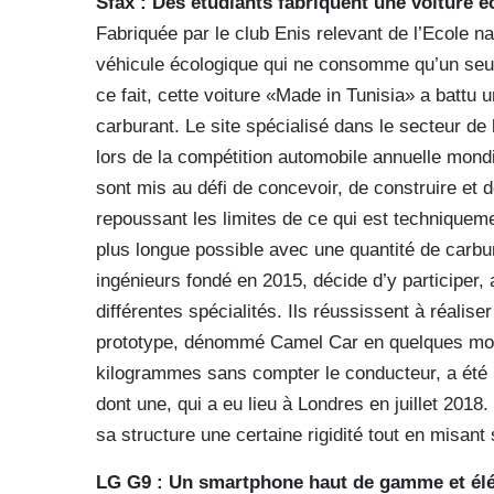
Sfax : Des étudiants fabriquent une voiture 
Fabriquée par le club Enis relevant de l’Ecole 
véhicule écologique qui ne consomme qu’un seul 
ce fait, cette voiture «Made in Tunisia» a batt
carburant. Le site spécialisé dans le secteur de 
lors de la compétition automobile annuelle mondi
sont mis au défi de concevoir, de construire et
repoussant les limites de ce qui est techniquemen
plus longue possible avec une quantité de carbura
ingénieurs fondé en 2015, décide d’y participer,
différentes spécialités. Ils réussissent à réalise
prototype, dénommé Camel Car en quelques mois
kilogrammes sans compter le conducteur, a été 
dont une, qui a eu lieu à Londres en juillet 2018
sa structure une certaine rigidité tout en misant 
LG G9 : Un smartphone haut de gamme et él