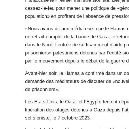
Il a accusé le Premier ministre sioniste, Benj
cessez-le-feu pour mener une politique de «gén
population» en profitant de l’absence de pressio
«Nous avons dit aux médiateurs que le Hamas est 
un retrait complet de la bande de Gaza, le reto
dans le Nord, l’entrée de suffisamment d’aide p
prisonniers» palestiniens détenus par l’entité sio
par le mouvement depuis le début de la guerre dan
Avant-hier soir, le Hamas a confirmé dans un c
demande des médiateurs de discuter de «nouvell
de prisonniers».
Les Etats-Unis, le Qatar et l’Egypte tentent dep
libération des otages détenus à Gaza depuis l’
sol sioniste, le 7 octobre 2023.