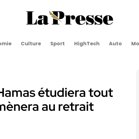
omie
Culture
Sport
HighTech
Auto
Mo
 Hamas étudiera tout
mènera au retrait