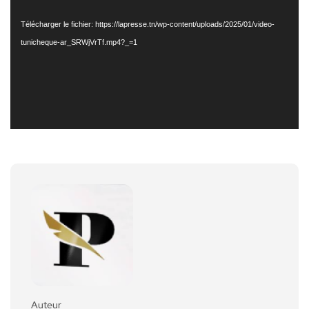
Télécharger le fichier: https://lapresse.tn/wp-content/uploads/2025/01/video-
tunicheque-ar_SRWjVrTf.mp4?_=1
Auteur