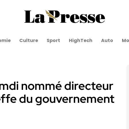
omie
Culture
Sport
HighTech
Auto
Mo
amdi nommé directeur
heffe du gouvernement