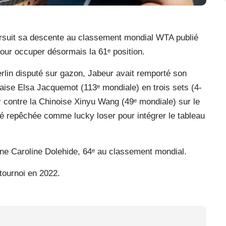
ursuit sa descente au classement mondial WTA publié
pour occuper désormais la 61ᵉ position.
lin disputé sur gazon, Jabeur avait remporté son
çaise Elsa Jacquemot (113ᵉ mondiale) en trois sets (4-
ur contre la Chinoise Xinyu Wang (49ᵉ mondiale) sur le
té repêchée comme lucky loser pour intégrer le tableau
caine Caroline Dolehide, 64ᵉ au classement mondial.
tournoi en 2022.