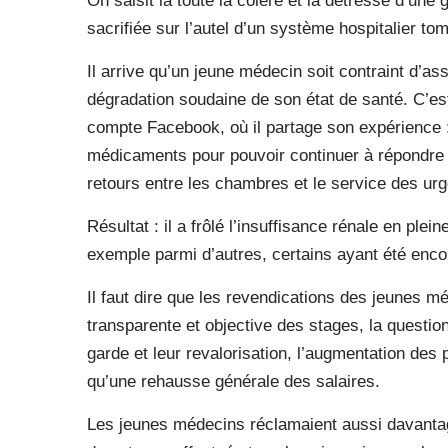
On saisit là toute la colère et la détresse d’une
sacrifiée sur l’autel d’un système hospitalier t
Il arrive qu’un jeune médecin soit contraint d’
dégradation soudaine de son état de santé. C’e
compte Facebook, où il partage son expérience :
médicaments pour pouvoir continuer à répondre a
retours entre les chambres et le service des ur
Résultat : il a frôlé l’insuffisance rénale en ple
exemple parmi d’autres, certains ayant été enco
Il faut dire que les revendications des jeunes méd
transparente et objective des stages, la questio
garde et leur revalorisation, l’augmentation des 
qu’une rehausse générale des salaires.
Les jeunes médecins réclamaient aussi davantage