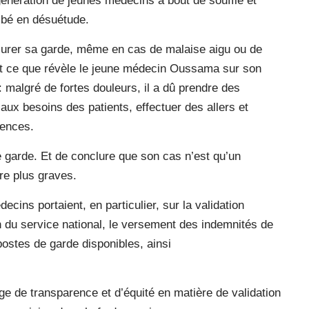
 génération de jeunes médecins à bout de souffle et
ombé en désuétude.
assurer sa garde, même en cas de malaise aigu ou de
st ce que révèle le jeune médecin Oussama sur son
 malgré de fortes douleurs, il a dû prendre des
ux besoins des patients, effectuer des allers et
gences.
ine garde. Et de conclure que son cas n’est qu’un
re plus graves.
ecins portaient, en particulier, sur la validation
n du service national, le versement des indemnités de
postes de garde disponibles, ainsi
 de transparence et d’équité en matière de validation