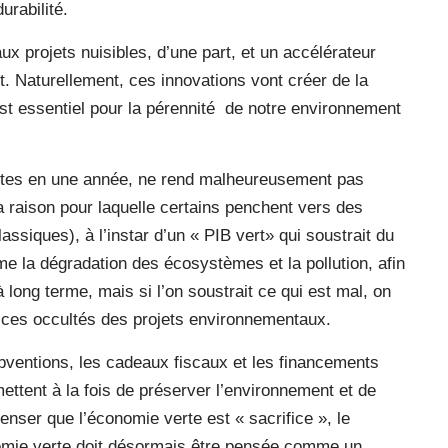
urabilité.
 aux projets nuisibles, d’une part, et un accélérateur
rt. Naturellement, ces innovations vont créer de la
st essentiel pour la pérennité
de notre environnement
ites en une année, ne rend malheureusement pas
 raison pour laquelle certains penchent vers des
lassiques), à l’instar d’un « PIB vert» qui soustrait du
 la dégradation des écosystèmes et la pollution, afin
 à long terme, mais si l’on soustrait ce qui est mal, on
éfices occultés des projets environnementaux.
ubventions, les cadeaux fiscaux et les financements
mettent à la fois de préserver l’environnement et de
penser que l’économie verte est « sacrifice », le
nomie verte doit désormais être pensée comme un