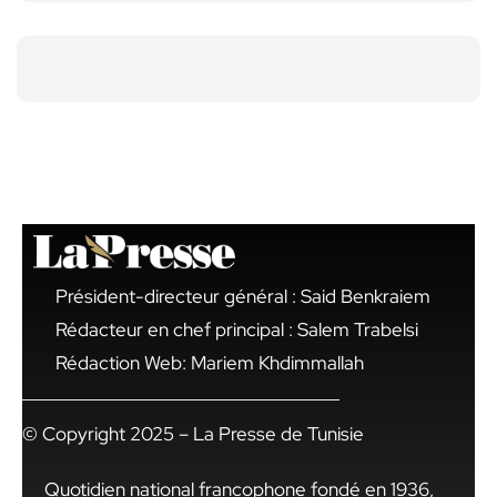
Président-directeur général : Said Benkraiem
Rédacteur en chef principal : Salem Trabelsi
Rédaction Web: Mariem Khdimmallah
© Copyright 2025 – La Presse de Tunisie
Quotidien national francophone fondé en 1936,