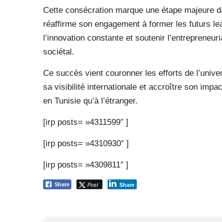
Cette consécration marque une étape majeure dan
réaffirme son engagement à former les futurs le
l’innovation constante et soutenir l’entreprene
sociétal.
Ce succès vient couronner les efforts de l’univer
sa visibilité internationale et accroître son imp
en Tunisie qu’à l’étranger.
[irp posts= »4311599″ ]
[irp posts= »4310930″ ]
[irp posts= »4309811″ ]
Post
Share
Share