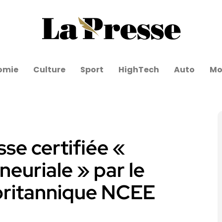
omie
Culture
Sport
HighTech
Auto
Mo
sse certifiée «
neuriale » par le
 britannique NCEE