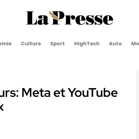
omie
Culture
Sport
HighTech
Auto
Mo
urs: Meta et YouTube
x