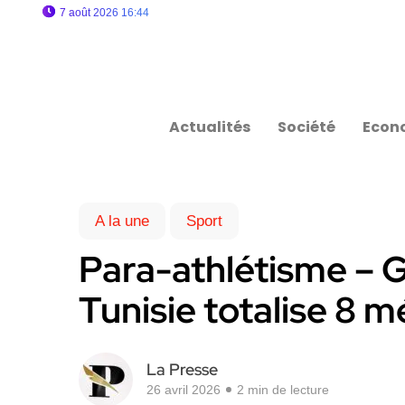
7 août 2026 16:44
Actualités
Société
Econ
A la une
Sport
Para-athlétisme – G
Tunisie totalise 8 m
La Presse
26 avril 2026
2 min de lecture