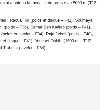
uhibi a obtenu la médaille de bronze au 5000 m (T12-
ètes : Raoua Tlili (poids et disque – F41), Soumaya
i (poids – F36), Samar Ben Kaâlab (poids – F41),
oids et javelot – F34), Raja Jebali (poids – F40),
s et disque – F41), Youssef Ouhibi (1500 m – T12),
 Trabelsi (javelot – F34).