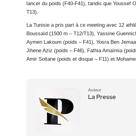
lancer du poids (F40-F41), tandis que Youssef O
T13).
La Tunisie a pris part à ce meeting avec 12 athl
Boussaïd (1500 m – T12/T13), Yassine Guennich
Aymen Lakoum (poids – F41), Yosra Ben Jemaa (p
Jihene Aziz (poids – F46), Fathia Amaïmia (poid
Amir Soltane (poids et disque – F11) et Mohamed
Auteur
La Presse