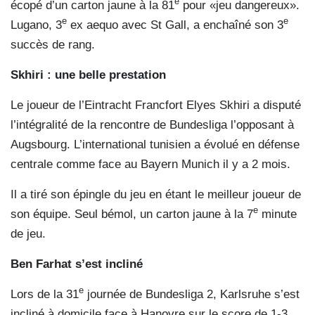
e
écopé d’un carton jaune à la 81
pour «jeu dangereux».
e
e
Lugano, 3
ex aequo avec St Gall, a enchaîné son 3
succès de rang.
Skhiri : une belle prestation
Le joueur de l’Eintracht Francfort Elyes Skhiri a disputé
l’intégralité de la rencontre de Bundesliga l’opposant à
Augsbourg. L’international tunisien a évolué en défense
centrale comme face au Bayern Munich il y a 2 mois.
Il a tiré son épingle du jeu en étant le meilleur joueur de
e
son équipe. Seul bémol, un carton jaune à la 7
minute
de jeu.
Ben Farhat s’est incliné
e
Lors de la 31
journée de Bundesliga 2, Karlsruhe s’est
incliné à domicile face à Hanovre sur le score de 1-3.