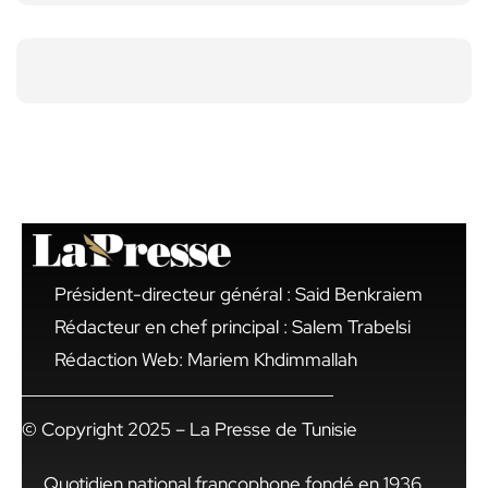
Président-directeur général : Said Benkraiem
Rédacteur en chef principal : Salem Trabelsi
Rédaction Web: Mariem Khdimmallah
© Copyright 2025 – La Presse de Tunisie
Quotidien national francophone fondé en 1936,