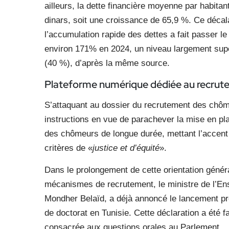
ailleurs, la dette financière moyenne par habita
dinars, soit une croissance de 65,9 %. Ce décala
l’accumulation rapide des dettes a fait passer le
environ 171% en 2024, un niveau largement supér
(40 %), d’après la même source.
Plateforme numérique dédiée au recru
S’attaquant au dossier du recrutement des chôme
instructions en vue de parachever la mise en p
des chômeurs de longue durée, mettant l’accent 
critères de «
justice et d’équité
».
Dans le prolongement de cette orientation général
mécanismes de recrutement, le ministre de l’Ens
Mondher Belaïd, a déjà annoncé le lancement pr
de doctorat en Tunisie. Cette déclaration a été fa
consacrée aux questions orales au Parlement.