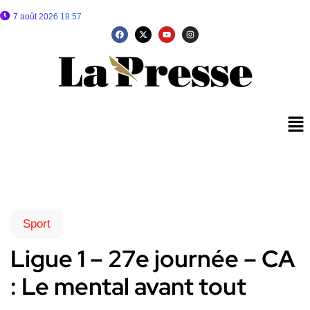
7 août 2026 18:57
Sport
Ligue 1 – 27e journée – CA
: Le mental avant tout