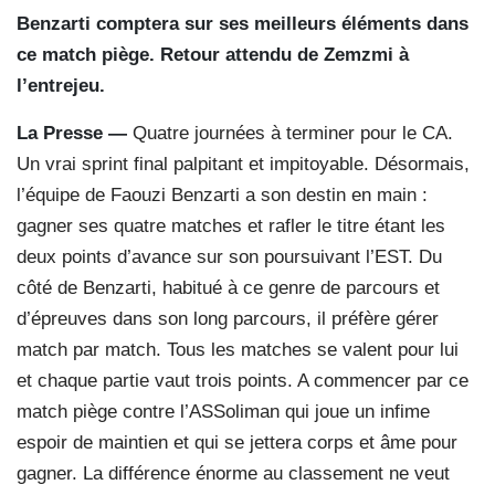
Benzarti comptera sur ses meilleurs éléments dans
ce match piège. Retour attendu de Zemzmi à
l’entrejeu.
La Presse —
Quatre journées à terminer pour le CA.
Un vrai sprint final palpitant et impitoyable. Désormais,
l’équipe de Faouzi Benzarti a son destin en main :
gagner ses quatre matches et rafler le titre étant les
deux points d’avance sur son poursuivant l’EST. Du
côté de Benzarti, habitué à ce genre de parcours et
d’épreuves dans son long parcours, il préfère gérer
match par match. Tous les matches se valent pour lui
et chaque partie vaut trois points. A commencer par ce
match piège contre l’ASSoliman qui joue un infime
espoir de maintien et qui se jettera corps et âme pour
gagner. La différence énorme au classement ne veut