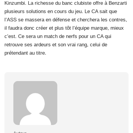
Kinzumbi. La richesse du banc clubiste offre à Benzarti
plusieurs solutions en cours du jeu. Le CA sait que
l’ASS se massera en défense et cherchera les contres,
il faudra donc créer et plus tôt l’équipe marque, mieux
c’est. Ce sera un match de nerfs pour un CA qui
retrouve ses ardeurs et son vrai rang, celui de
prétendant au titre.
Auteur