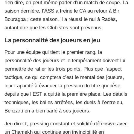
rien dire, on peut même parler d’un match de coupe. La
saison dernière, l’ASS a freiné le CA au retour à Bir
Bouragba ; cette saison, il a réussi le nul à Radès,
autant dire que les Clubistes sont prévenus.
La personnalité des joueurs en jeu
Pour une équipe qui tient le premier rang, la
personnalité des joueurs et le tempérament doivent lui
permettre de rafler les trois points. Plus que l’aspect
tactique, ce qui comptera c’est le mental des joueurs,
leur capacité à évacuer la pression du titre qui pèse
depuis que l’EST a quitté la première place. Les détails
techniques, les balles arrêtées, les duels à l’entrejeu,
Benzarti en a bien parlé à ses joueurs.
Jeu direct, pressing constant et solidité défensive avec
un Chamekh qui continue son invincibilité en