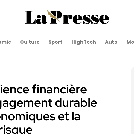
omie
Culture
Sport
HighTech
Auto
Mo
ience financière
ngagement durable
onomiques et la
risque