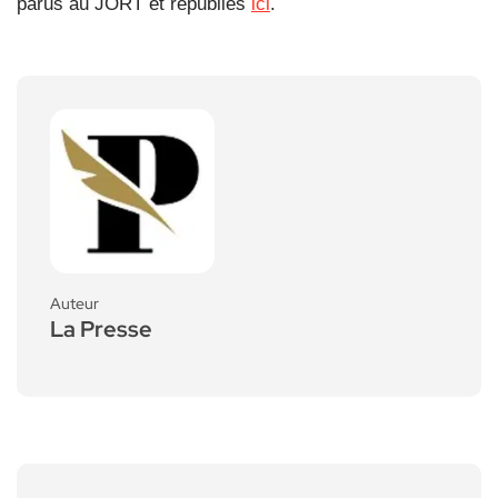
parus au JORT et republiés
ici
.
Auteur
La Presse