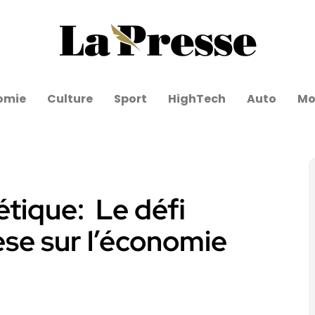
omie
Culture
Sport
HighTech
Auto
Mo
tique: Le défi
èse sur l’économie