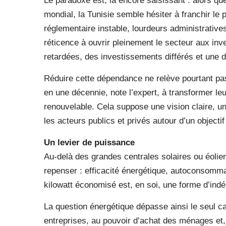
Le paradoxe est, là encore saisissant : alors qu
mondial, la Tunisie semble hésiter à franchir le
réglementaire instable, lourdeurs administratives
réticence à ouvrir pleinement le secteur aux inv
retardées, des investissements différés et une 
Réduire cette dépendance ne relève pourtant pas
en une décennie, note l’expert, à transformer le
renouvelable. Cela suppose une vision claire, u
les acteurs publics et privés autour d’un object
Un levier de puissance
Au-delà des grandes centrales solaires ou éolien
repenser : efficacité énergétique, autoconsomma
kilowatt économisé est, en soi, une forme d’in
La question énergétique dépasse ainsi le seul ca
entreprises, au pouvoir d’achat des ménages et,