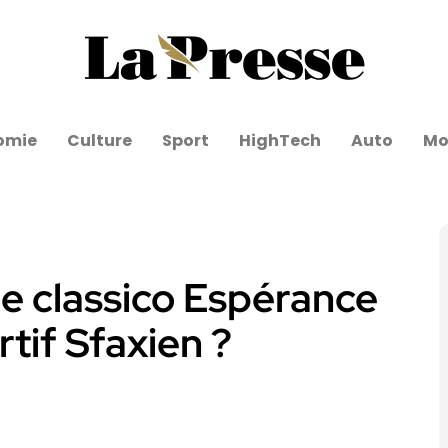
omie
Culture
Sport
HighTech
Auto
Mo
le classico Espérance
tif Sfaxien ?