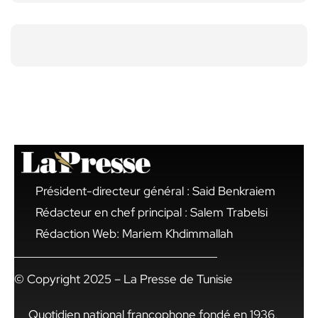
Président-directeur général : Said Benkraiem
Rédacteur en chef principal : Salem Trabelsi
Rédaction Web: Mariem Khdimmallah
© Copyright 2025 – La Presse de Tunisie
Quotidien national francophone fondé en 1936,