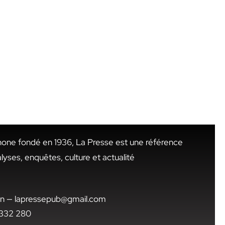
hone fondé en 1936, La Presse est une référence
alyses, enquêtes, culture et actualité
.tn — lapressepub@gmail.com
1 332 280