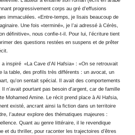
uelleville. L’auteur a entamé son roman (écrit en arabe
donnant progressivement corps au gré d’effusions
pages immaculées. «Entre-temps, je lisais beaucoup de
aginaire. Une fois «terminé», je l’ai adressé à Cérès,
n définitive», nous confie-t-il. Pour lui, l’écriture tient
exprimer des questions restées en suspens et de prêter
cit.
 a inspiré
«La Cave d’Al Hafsia» : «On se retrouvait
la table, des profils très différents : un avocat, un
art, qu’on sentait spécial. Il avait des comportements
. Il n’avait pourtant pas besoin d’argent, car de famille
onte Mohamed Amine. Le récit prend place à Al Hafsia,
t existé, ancrant ainsi la fiction dans un territoire
dre, l’auteur explore des thématiques majeures :
cellence. Quant au genre littéraire, il le revendique
t du thriller, pour raconter les trajectoires d’êtres