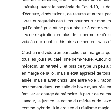
prévue ce vendredi, à la Librairie Al Kitab à Mut
littéraire), avant la pandémie du Covid-19, lui 
d’écriture, d’hésitations, de ratures et autres 
livres et regardais des films pour nourrir mon im
qui l’a aimé puis affiné pour aboutir à cette versio
lieu de respiration, en plus de lui permettre d’
voix à ceux dont les histoires demeurent sans ré
C’est un individu bien particulier, un marginal qui
tous les jours au café, une demi-heure. Autour de 
médecin, un retraité… et puis ce type un peu à p
en marge de la loi, mais il était apprécié de tous
aisée, mais il avait choisi une autre voie», rac
notamment dans une salle de boxe ayant réellemen
familier et chargé de mémoire. À partir de ce ca
l’amour, la justice, la notion du mérite et de l’ex
comme hybride, à la croisée du réalisme magique e