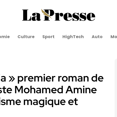
omie
Culture
Sport
HighTech
Auto
Mo
ia » premier roman de
aliste Mohamed Amine
alisme magique et