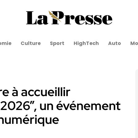
omie
Culture
Sport
HighTech
Auto
Mo
e à accueillir
a 2026”, un événement
é numérique