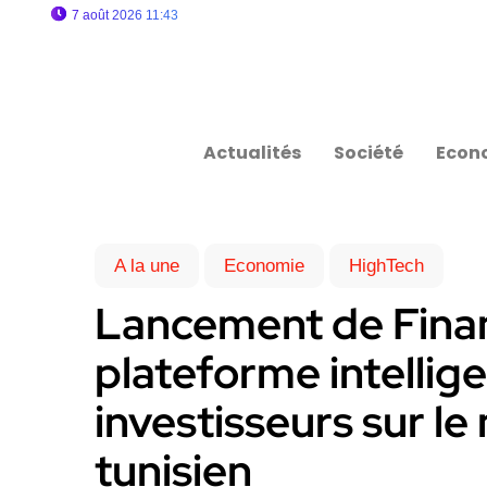
7 août 2026 11:43
Actualités
Société
Econ
A la une
Economie
HighTech
Lancement de Finan
plateforme intellig
investisseurs sur l
tunisien