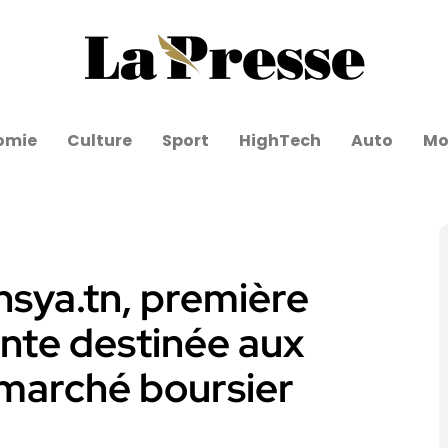
omie
Culture
Sport
HighTech
Auto
Mo
sya.tn, première
ente destinée aux
e marché boursier