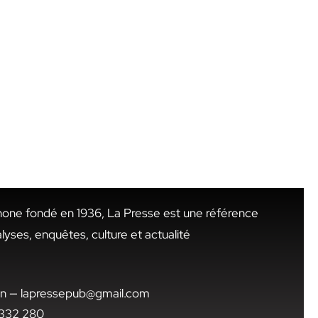
hone fondé en 1936, La Presse est une référence
alyses, enquêtes, culture et actualité
.tn — lapressepub@gmail.com
1 332 280