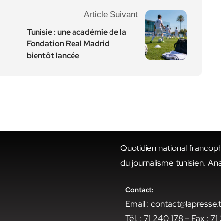
Article Suivant
Tunisie : une académie de la
Fondation Real Madrid
bientôt lancée
Quotidien national francop
du journalisme tunisien. An
Contact:
Email : contact@lapresse
Tél. : 71 240 178 – Fax : 7