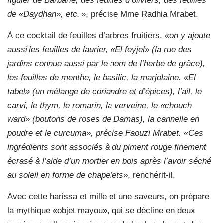
figuier de Barbarie, des feuilles d’oliviers, des feuilles
de «Daydhan», etc. »
, précise Mme Radhia Mrabet.
À ce cocktail de feuilles d’arbres fruitiers,
«on y ajoute
aussi les feuilles de laurier, «El feyjel» (la rue des
jardins connue aussi par le nom de l’herbe de grâce),
les feuilles de menthe, le basilic, la marjolaine. «El
tabel» (un mélange de coriandre et d’épices), l’ail, le
carvi, le thym, le romarin, la verveine, le «chouch
ward» (boutons de roses de Damas), la cannelle en
poudre et le curcuma», précise Faouzi Mrabet. «Ces
ingrédients sont associés à du piment rouge finement
écrasé à l’aide d’un mortier en bois après l’avoir séché
au soleil en forme de chapelets»
, renchérit-il.
Avec cette harissa et mille et une saveurs, on prépare
la mythique «objet mayou», qui se décline en deux