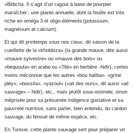
«Blibcha. Il s’agit d’un ragout à base de pourpier
maraîcher : une plante annuelle, dont la feuille est très
riche en oméga 3 et oligo-éléments (potassium,
magnésium et calcium).
Et qui dit printemps sous nos cieux, dit saison de la
cueillette de la «khobbiza» (la grande mauve, dite aussi
«mauve sylvestre» ou «mauve des bois» ou
«bequoula» en arabe ou «Tibi» en berbère -Ndlr), certes
moins méconnue que les autres «bou haliba», «grine
jdey», «bossila», «yazoul» («ail des ours», dit aussi «ail
sauvage» – Ndlr), etc., mais plutôt sous-estimée, sinon
méprisée pour sa présumée indigence gustative et sa
pauvreté nutritive, sans parler, bien entendu, du cardon
sauvage, du fenouil de même espèce, etc.
En Tunisie, cette plante sauvage sert pour préparer un