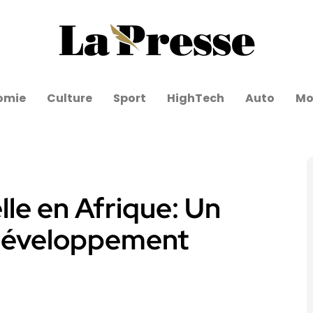
omie
Culture
Sport
HighTech
Auto
Mo
le en Afrique: Un
u développement