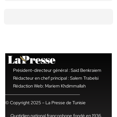
Président-directeur général : Said Benkraiem
Rédacteur en chef principal : Salem Trabelsi
Rédaction Web: Mariem Khdimmallah
© Copyright 2025 – La Presse de Tunisie
Quotidien national francophone fondé en 1936,