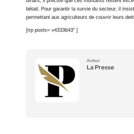
dinars, il précise que ces montants restent excep
bétail. Pour garantir la survie du secteur, il ins
permettant aux agriculteurs de couvrir leurs dett
[irp posts= »4333643″ ]
Auteur
La Presse