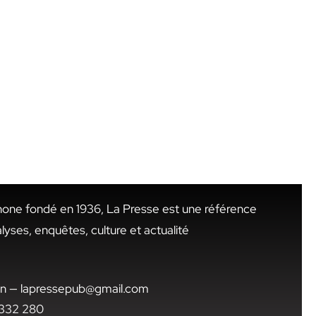
hone fondé en 1936, La Presse est une référence
alyses, enquêtes, culture et actualité
.tn — lapressepub@gmail.com
1 332 280