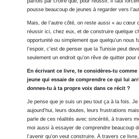
parfois par croire que, pour réussir, il faut forc
pousse beaucoup de jeunes à regarder vers l’aut
Mais, de l’autre côté, on reste aussi « au cœur 
réussir ici, chez eux, et de construire quelque ch
opportunité ou simplement que quelqu’un nous fa
l’espoir, c’est de penser que la Tunisie peut dev
seulement un endroit qu’on rêve de quitter pour 
En écrivant ce livre, te considères-tu comm
jeune qui essaie de comprendre ce qui lui arri
donnes-tu à ta propre voix dans ce récit ?
Je pense que je suis un peu tout ça à la fois. 
aujourd’hui, leurs doutes, leurs frustrations mais
parle de ces réalités avec sincérité, à travers
moi aussi à essayer de comprendre beaucoup de 
l’avenir qu’on veut construire. À travers ce livre,