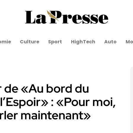
omie
Culture
Sport
HighTech
Auto
Mo
r de «Au bord du
l’Espoir» : «Pour moi,
arler maintenant»