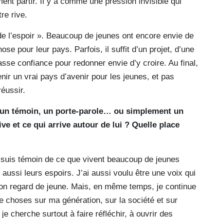
ément partir. Il y a comme une pression invisible qui
re rive.
de l’espoir ». Beaucoup de jeunes ont encore envie de
ose pour leur pays. Parfois, il suffit d’un projet, d’une
sse confiance pour redonner envie d’y croire. Au final,
enir un vrai pays d’avenir pour les jeunes, et pas
réussir.
e un témoin, un porte-parole… ou simplement un
ve et ce qui arrive autour de lui ? Quelle place
Je suis témoin de ce que vivent beaucoup de jeunes
 aussi leurs espoirs. J’ai aussi voulu être une voix qui
 mon regard de jeune. Mais, en même temps, je continue
choses sur ma génération, sur la société et sur
 je cherche surtout à faire réfléchir, à ouvrir des