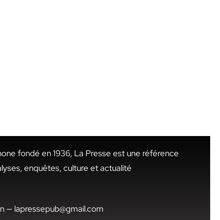
hone fondé en 1936, La Presse est une référence
alyses, enquêtes, culture et actualité
.tn — lapressepub@gmail.com