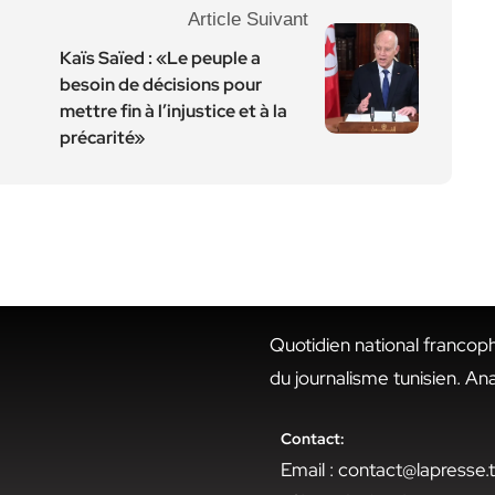
Article Suivant
Kaïs Saïed : «Le peuple a
besoin de décisions pour
mettre fin à l’injustice et à la
précarité»
Quotidien national francop
du journalisme tunisien. An
Contact:
Email : contact@lapresse