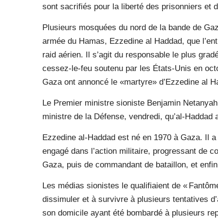
sont sacrifiés pour la liberté des prisonniers e
Plusieurs mosquées du nord de ‌la bande ‌de ‌Ga
armée du Hamas, Ezzedine al Haddad, que l’entité
raid aérien. Il s’agit du responsable le plus gra
cessez‑le‑feu soutenu par les États‑Unis en oct
Gaza ont annoncé ‌le «martyre» d’Ezzedine al H
Le Premier ministre sioniste Benjamin Netanya
ministre de la Défense, vendredi, qu’al‑Haddad av
Ezzedine al-Haddad est né en 1970 à Gaza. Il a
engagé dans l’action militaire, progressant de c
Gaza, puis de commandant de bataillon, et enfi
Les médias sionistes le qualifiaient de « Fantô
dissimuler et à survivre à plusieurs tentatives d
son domicile ayant été bombardé à plusieurs repr