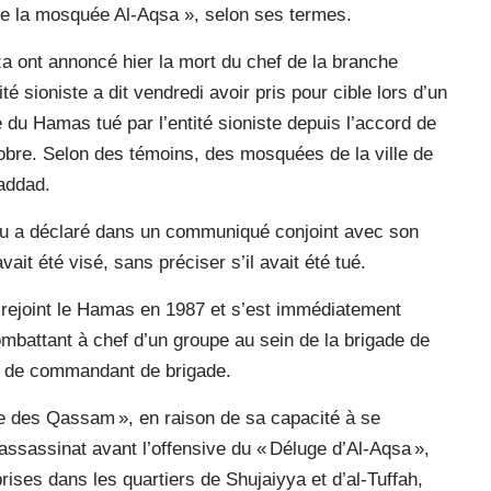
t de la mosquée Al-Aqsa », selon ses termes.
za ont annoncé hier la mort du chef de la branche
 sioniste a dit vendredi avoir pris pour cible lors d’un
dé du Hamas tué par l’entité sioniste depuis l’accord de
obre. Selon des témoins, des ‌mosquées de la ville de
addad.
hu a déclaré dans un communiqué conjoint avec son
ait été visé, sans préciser s’il avait été tué.
 rejoint le Hamas en 1987 et s’est immédiatement
ombattant à chef d’un groupe au sein de la brigade de
n de commandant de brigade.
me des Qassam », en raison de sa capacité à se
’assassinat avant l’offensive du « Déluge d’Al-Aqsa »,
ises dans les quartiers de Shujaiyya et d’al-Tuffah,