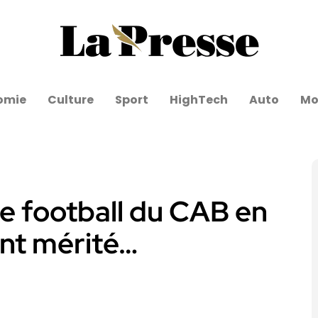
omie
Culture
Sport
HighTech
Auto
Mo
e football du CAB en
ent mérité…