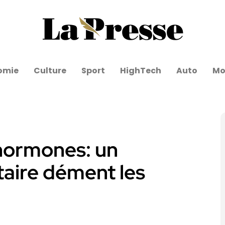
omie
Culture
Sport
HighTech
Auto
Mo
hormones: un
taire dément les