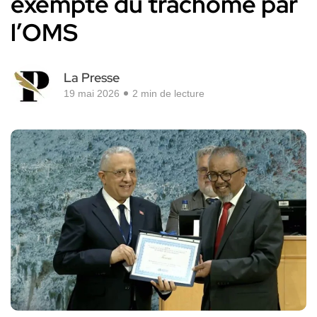
exempte du trachome par
l’OMS
La Presse
19 mai 2026
2 min de lecture