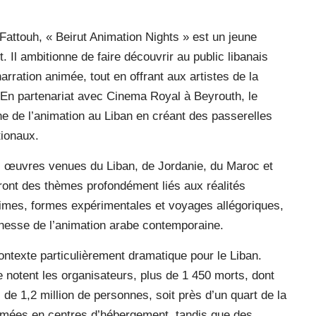
Fattouh, « Beirut Animation Nights » est un jeune
 Il ambitionne de faire découvrir au public libanais
ration animée, tout en offrant aux artistes de la
. En partenariat avec Cinema Royal à Beyrouth, le
ne de l’animation au Liban en créant des passerelles
tionaux.
s œuvres venues du Liban, de Jordanie, du Maroc et
ront des thèmes profondément liés aux réalités
times, formes expérimentales et voyages allégoriques,
richesse de l’animation arabe contemporaine.
contexte particulièrement dramatique pour le Liban.
 notent les organisateurs, plus de 1 450 morts, dont
de 1,2 million de personnes, soit près d’un quart de la
ormées en centres d’hébergement, tandis que des