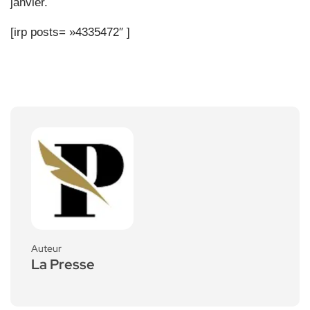
janvier.
[irp posts= »4335472″ ]
Auteur
La Presse