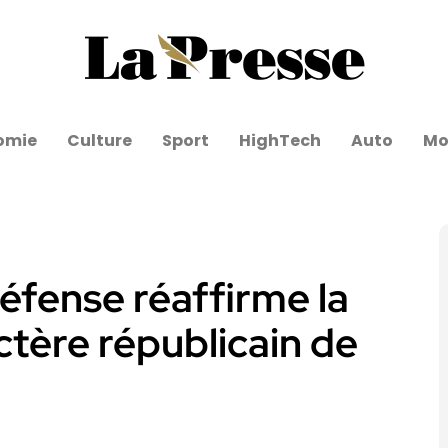
omie
Culture
Sport
HighTech
Auto
Mo
Défense réaffirme la
actère républicain de