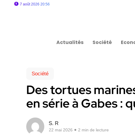
7 août 2026 20:56
Actualités
Société
Econ
Société
Des tortues marine
en série à Gabes : q
S. R
22 mai 2026
2 min de lecture