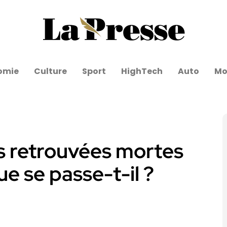
omie
Culture
Sport
HighTech
Auto
Mo
s retrouvées mortes
ue se passe-t-il ?