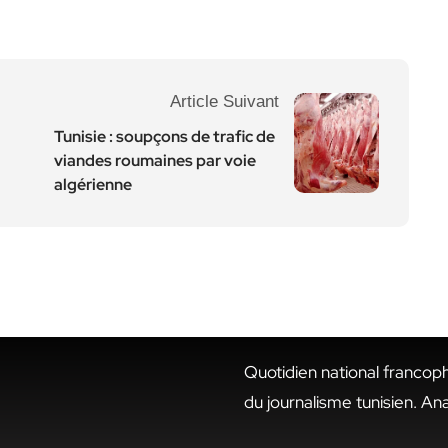
Article Suivant
Tunisie : soupçons de trafic de
viandes roumaines par voie
algérienne
Quotidien national francop
du journalisme tunisien. An