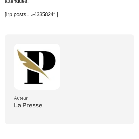
attendues.
[irp posts= »4335824″ ]
Auteur
La Presse