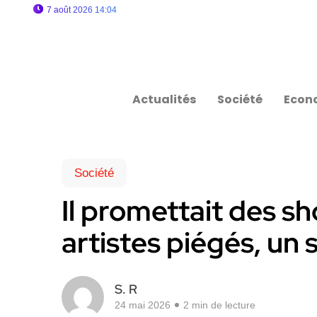
7 août 2026 14:04
Actualités
Société
Econ
Société
Il promettait des sh
artistes piégés, un 
S. R
24 mai 2026
2 min de lecture