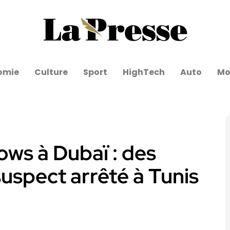
omie
Culture
Sport
HighTech
Auto
Mo
ows à Dubaï : des
suspect arrêté à Tunis