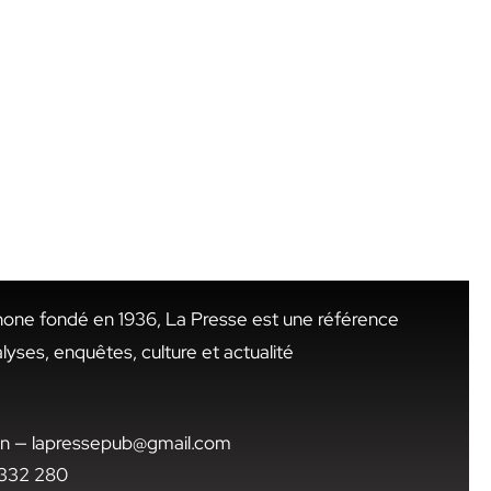
hone fondé en 1936, La Presse est une référence
alyses, enquêtes, culture et actualité
.tn — lapressepub@gmail.com
1 332 280