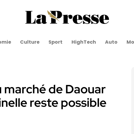
omie
Culture
Sport
HighTech
Auto
Mo
au marché de Daouar
inelle reste possible