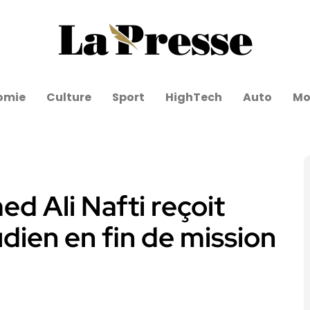
omie
Culture
Sport
HighTech
Auto
Mo
d Ali Nafti reçoit
ien en fin de mission