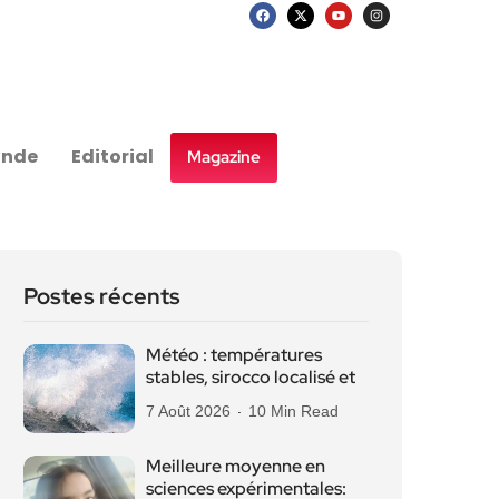
nde
Editorial
Magazine
Postes récents
Météo : températures
stables, sirocco localisé et
7 Août 2026
10 Min Read
Meilleure moyenne en
sciences expérimentales: