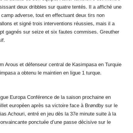
issant deux dribbles sur quatre tentés. Il a affiché une
camp adverse, tout en effectuant deux tirs non
allons et signé trois interventions réussies, mais il a
ept gagnés sur seize et six fautes commises. Greuther
if.
am Arous et défenseur central de Kasimpasa en Turquie
impasa a obtenu le maintien en ligue 1 turque.
 Ligue Europa Conférence de la saison prochaine en
let européen après sa victoire face à Brøndby sur le
ias Achouri, entré en jeu dès la 37e minute suite à la
 convaincante ponctuée d’une passe décisive sur le