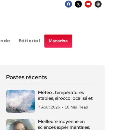
nde
Editorial
Magazine
Postes récents
Météo : températures
stables, sirocco localisé et
7 Août 2026
10 Min Read
Meilleure moyenne en
sciences expérimentales: