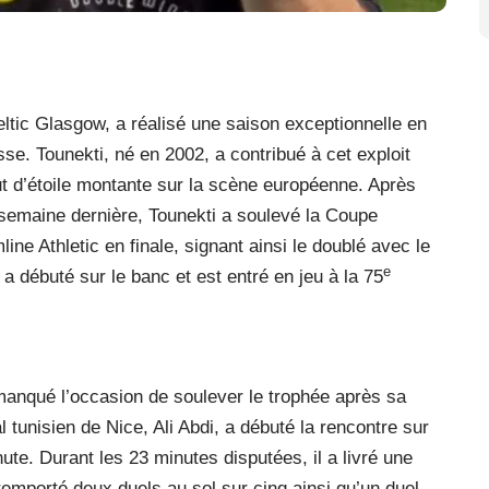
Celtic Glasgow, a réalisé une saison exceptionnelle en
. Tounekti, né en 2002, a contribué à cet exploit
ut d’étoile montante sur la scène européenne. Après
 semaine dernière, Tounekti a soulevé la Coupe
ine Athletic en finale, signant ainsi le doublé avec le
e
a débuté sur le banc et est entré en jeu à la 75
manqué l’occasion de soulever le trophée après sa
l tunisien de Nice, Ali Abdi, a débuté la rencontre sur
ute. Durant les 23 minutes disputées, il a livré une
 remporté deux duels au sol sur cinq ainsi qu’un duel